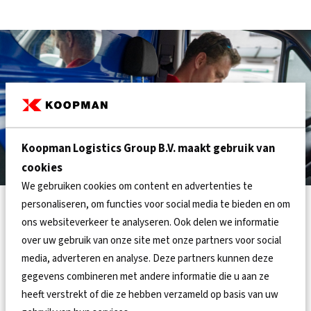
Koopman Logistics Group B.V. maakt gebruik van
cookies
We gebruiken cookies om content en advertenties te
personaliseren, om functies voor social media te bieden en om
ons websiteverkeer te analyseren. Ook delen we informatie
over uw gebruik van onze site met onze partners voor social
WERKPLEKLEVERING
media, adverteren en analyse. Deze partners kunnen deze
gegevens combineren met andere informatie die u aan ze
Desgewenst leveren wij de goederen op de werkplek af.
heeft verstrekt of die ze hebben verzameld op basis van uw
Neem voor meer informatie contact met ons op.