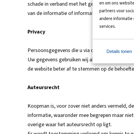
en om ons website
schade in verband met het gebruik van de websi
partners voor soc
van de informatie of informatie op de website d
andere informatie 
services.
Privacy
Persoonsgegevens die u via deze website aan 
Details tonen
Uw gegevens gebruiken wij alleen voor het doel 
de website beter af te stemmen op de behoefte
Auteursrecht
Koopman is, voor zover niet anders vermeld, de
informatie, waaronder mee begrepen maar niet be
overige waar het auteursrecht op ligt.
Er wordt toestemming verleend om kennis te n