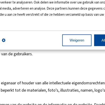
verkeer te analyseren. Ook delen we informatie over uw gebruik van on
te en de informatie, daaronder begrepen schade veroorzaakt
ial media, adverteren en analyse. Deze partners kunnen deze gegevens
ie verwijst naar een andere website.
die u aan ze heeft verstrekt of die ze hebben verzameld op basis van uw
ons verstrekt worden verwerkt conform de vereisten van d
Weigeren
Al
waarvoor u ze heeft achtergelaten. Indien wij informatiedoe
 van de gebruikers.
 eigenaar of houder van alle intellectuele eigendomsrechte
perkt tot de materialen, foto’s, illustraties, namen, logo’
emen van de website en de informatie op de website. Daarb