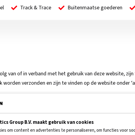
el
Track & Trace
Buitenmaatse goederen
volg van of in verband met het gebruik van deze website, z
worden verzonden en zijn te vinden op de website onder ‘
e website is de grootst mogelijke voorzichtigheid betracht
ics Group B.V. maakt gebruik van cookies
Via deze website bieden wij toegang naar andere websites. K
es om content en advertenties te personaliseren, om functies voor soc