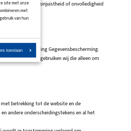
ze site met onze
 door virussen of onjuistheid of onvolledigheid
 combineren met
 gebruik van hun
e Algemene Verordening Gegevensbescherming.
les toestaan
len bijhouden dan gebruiken wij die alleen om
n met betrekking tot de website en de
s en andere onderscheidingstekens en al het
ij wordt er toestemming verleend om