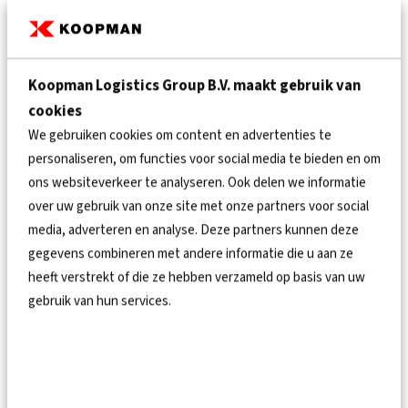
Koopman Logistics Group B.V. maakt gebruik van
ONTZORGING VAN TRANSPORT
cookies
We gebruiken cookies om content en advertenties te
"Wij vinden het een groot voordeel dat wij op deze
personaliseren, om functies voor social media te bieden en om
manier een vaste chauffeur hebben die voor ons rijdt.
ons websiteverkeer te analyseren. Ook delen we informatie
Hij kent de klanten en heeft kennis van onze
over uw gebruik van onze site met onze partners voor social
producten. Op deze manier kunnen wij de kwaliteit
media, adverteren en analyse. Deze partners kunnen deze
tot aan het afleverproces waarborgen en
gegevens combineren met andere informatie die u aan ze
klantgerichte dienstverlening leveren." De
heeft verstrekt of die ze hebben verzameld op basis van uw
Leidinggroothandel Hoogezand maakt een dagdeel
gebruik van hun services.
gebruik van onze chauffeurs en vrachtwagen. Het
voordeel hiervan is dat zij niet te maken krijgen met
de aanschaf en het onderhoud van een eigen
vrachtwagen en de inzet van een chauffeur. "Wij zijn