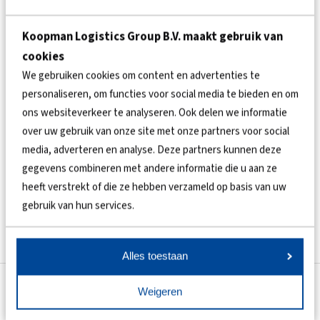
Koopman Logistics Group B.V. maakt gebruik van
IK BEN GEEN ROBOT
*
cookies
We gebruiken cookies om content en advertenties te
personaliseren, om functies voor social media te bieden en om
ons websiteverkeer te analyseren. Ook delen we informatie
over uw gebruik van onze site met onze partners voor social
PRIVACY
media, adverteren en analyse. Deze partners kunnen deze
Door op verzenden te klikken geeft u aan kennis te hebben
gegevens combineren met andere informatie die u aan ze
genomen van ons privacy statement en gaat u ermee akkoord dat
heeft verstrekt of die ze hebben verzameld op basis van uw
uw gegevens worden verwerkt.
gebruik van hun services.
Alles toestaan
Weigeren
DIENSTEN